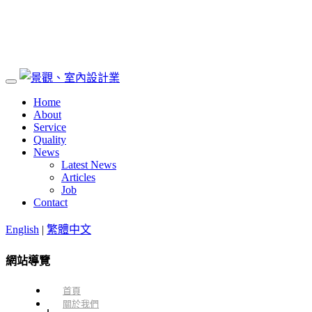
Home
About
Service
Quality
News
Latest News
Articles
Job
Contact
English
|
繁體中文
網站導覽
首頁
關於我們