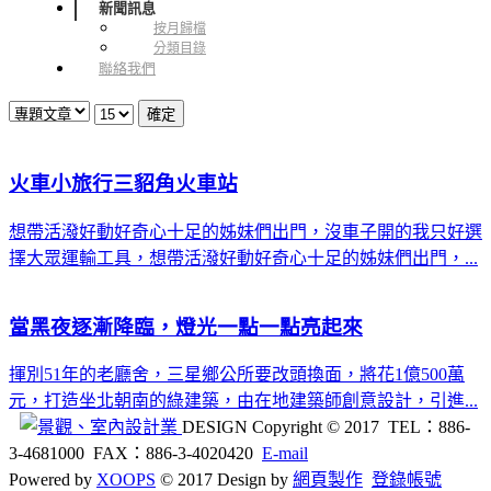
新聞訊息
按月歸檔
分類目錄
聯絡我們
火車小旅行三貂角火車站
想帶活潑好動好奇心十足的姊妹們出門，沒車子開的我只好選
擇大眾運輸工具，想帶活潑好動好奇心十足的姊妹們出門，...
當黑夜逐漸降臨，燈光一點一點亮起來
揮別51年的老廳舍，三星鄉公所要改頭換面，將花1億500萬
元，打造坐北朝南的綠建築，由在地建築師創意設計，引進...
DESIGN
Copyright © 2017 TEL：886-
3-4681000 FAX：886-3-4020420
E-mail
Powered by
XOOPS
© 2017 Design by
網頁製作
登錄帳號