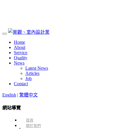
Home
About
Service
Quality
News
Latest News
Articles
Job
Contact
English
|
繁體中文
網站導覽
首頁
關於我們